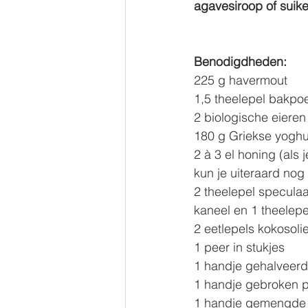
agavesiroop of suike
Benodigdheden:
225 g havermout
1,5 theelepel bakpo
2 biologische eieren
180 g Griekse yoghu
2 à 3 el honing (als
kun je uiteraard no
2 theelepel speculaa
kaneel en 1 theelep
2 eetlepels kokosoli
1 peer in stukjes
1 handje gehalveer
1 handje gebroken 
1 handje gemengde 