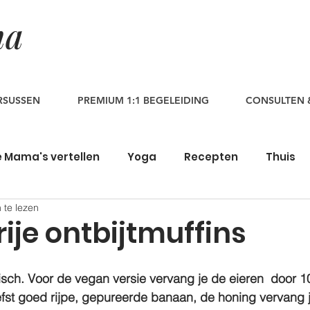
ma
RSUSSEN
PREMIUM 1:1 BEGELEIDING
CONSULTEN 
 Mama's vertellen
Yoga
Recepten
Thuis
 te lezen
ije ontbijtmuffins
risch. Voor de vegan versie vervang je de eieren  door 
fst goed rijpe, gepureerde banaan, de honing vervang j