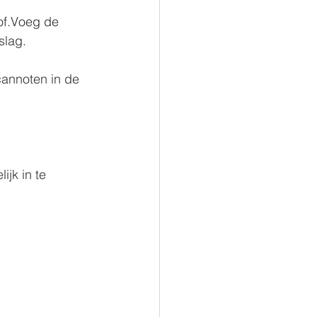
of.Voeg de 
slag.
annoten in de 
ijk in te 