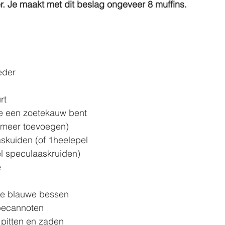
r. Je maakt met dit beslag ongeveer 8 muffins.
eder
rt
 je een zoetekauw bent 
g meer toevoegen)
skuiden (of 1heelepel 
el speculaaskruiden)
e
de blauwe bessen
pecannoten
pitten en zaden 