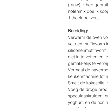
(rauw) ik heb gebrui
notenmix
 doe ik koo
1 theelepel zout 
Bereiding:
Verwarm de oven vo
vet een muffinvorm i
siliconenmuffinvorm.
niet in te vetten en je
gemakkelijk te verwi
Vermaal de havermou
keukenmachine tot 
Smelt de kokosolie i
Voeg de droge prod
speculaaskruiden, e
yoghurt, en de honin