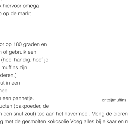
k hiervoor 
omega 
p op de markt
or op 180 graden en 
n of gebruik een 
 (heel handig, hoef je 
 muffins zijn 
jderen.)
t in een 
meel.
n een pannetje.
ontbijtmuffins
ucten (bakpoeder, de 
n een snuf zout) toe aan het havermeel. Meng de eieren
g met de gesmolten kokosolie Voeg alles bij elkaar en m