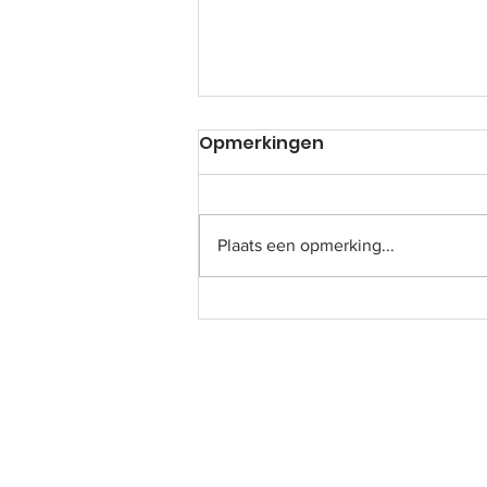
Opmerkingen
No-egg salad
Plaats een opmerking...