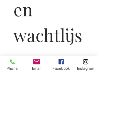
en 
wachtlijs
t yoga 
Phone
Email
Facebook
Instagram
voor 
mama
Na het invullen van dit 