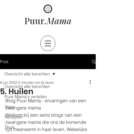
ama
Puur
.M
Post
Overzicht alle berichten
9 jun 2022
2 minuten om te lezen
Overzicht alle berichten
5. Huilen
Pure Mama's vertellen
Blog Puur Mama - ervaringen van een 
Yoga
zwangere mama
Welkom bij een serie blogs van een 
Recepten
zwangere mama die ons de komende 
Thuis
tijd meeneemt in haar leven. Wekelijks 