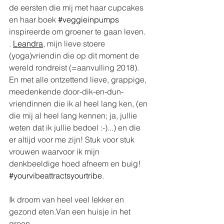
de eersten die mij met haar cupcakes 
en haar boek 
#veggieinpumps
inspireerde om groener te gaan leven. 
. 
Leandra
, mijn lieve stoere 
(yoga)vriendin die op dit moment de 
wereld rondreist (=aanvulling 2018). 
En met alle ontzettend lieve, grappige, 
meedenkende door-dik-en-dun-
vriendinnen die ik al heel lang ken, (en 
die mij al heel lang kennen; ja, jullie 
weten dat ik jullie bedoel :-)...) en die 
er altijd voor me zijn! Stuk voor stuk 
vrouwen waarvoor ik mijn 
denkbeeldige hoed afneem en buig!  
#yourvibeattractsyourtribe
.
Ik droom van heel veel lekker en 
gezond eten.Van een huisje in het 
groen. 