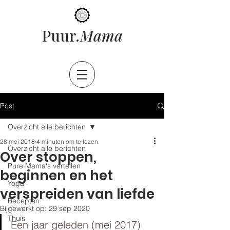
ama
Puur
.M
Post
Overzicht alle berichten
28 mei 2018
4 minuten om te lezen
Overzicht alle berichten
Over stoppen,
Pure Mama's vertellen
beginnen en het
Yoga
verspreiden van liefde
Recepten
Bijgewerkt op:
29 sep 2020
Thuis
Een jaar geleden (mei 2017) 