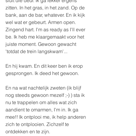
sluit die deur. Ik ga lekker ergens 
zitten. In het gras, in het zand. Op de 
bank, aan de bar, whatever. En ik kijk 
wel wat er gebeurt. Armen open. 
Zingend hart. I'm as ready as I'll ever 
be. Ik heb me klaargemaakt voor het 
juiste moment. Gewoon gewacht 
'totdat de trein langskwam'...
En hij kwam. En dit keer ben ik erop 
gesprongen. Ik deed het gewoon. 
En na wat nachtelijk zweten (ik blijf 
nog steeds gewoon mezelf ;-) ) sta ik 
nu te trappelen om alles wat zich 
aandient te omarmen, I'm in. Ik ga 
mee!! Ik ontplooi me, ik help anderen 
zich te ontplooien. Zichzelf te 
ontdekken en te zijn.