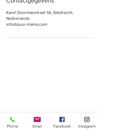
Contactgegevens
e
n
Karel Doormanstraat 1A, Sliedrecht,
Netherlands
info@puur-mama.com
Puur
.Mama
Vertrouwen.Kracht.Verbinding
cursussen, coaching en begeleiding voor vrouwen die
bewust, ontspannen en in balans willen leven.
Praktijk
Karel Doormanstraat 1A
Phone
Email
Facebook
Instagram
3361 VP Sliedrecht