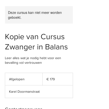
Deze cursus kan niet meer worden
geboekt.
Kopie van Cursus
Zwanger in Balans
Leer alles wat je nodig hebt voor een
bevalling vol vertrouwen
179
euro
Afgelopen
A
€ 179
f
g
Karel Doormanstraat
e
l
o
p