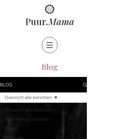
ama
Puur
.M
Blog
BLOG
Overzicht alle berichten
Overzicht alle berichten
Pure Mama's vertellen
Yoga
Recepten