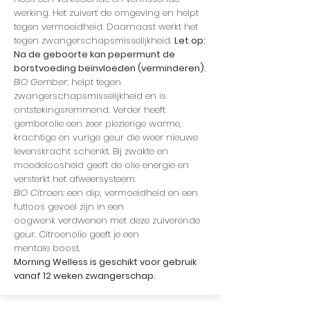
werking. Het zuivert de omgeving en helpt
tegen vermoeidheid. Daarnaast werkt het
tegen zwangerschapsmisselijkheid.
Let op:
Na de geboorte kan pepermunt de
borstvoeding beïnvloeden (verminderen).
BIO Gember
:
helpt tegen
zwangerschapsmisselijkheid en is
ontstekingsremmend. Verder heeft
gemberolie een zeer plezierige warme,
krachtige en vurige geur die weer nieuwe
levenskracht schenkt. Bij zwakte en
moedeloosheid geeft de olie energie en
versterkt het afweersysteem.
BIO Citroen:
een dip, vermoeidheid en een
futloos gevoel zijn in een
oogwenk verdwenen met deze zuiverende
geur. Citroenolie geeft je een
mentale boost.
Morning Welless
is
geschikt voor gebruik
vanaf 12 weken zwangerschap.