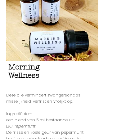
Morning
Wellness
Deze olie vermindert zwangerschaps-
misselijkheid, verfrist en vrolijkt op.
Ingrediënten
:
een blend van 5 ml bestaande uit:
BIO Pepermunt
:
De frisse en koele geur van pepermunt
heeft een verkoelende en verfrissende