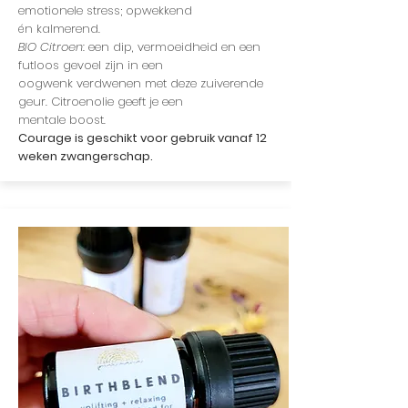
emotionele stress; opwekkend
én kalmerend.
BIO Citroen
: een dip, vermoeidheid en een
futloos gevoel zijn in een
oogwenk verdwenen met deze zuiverende
geur. Citroenolie geeft je een
mentale boost.
Courage is
geschikt voor gebruik vanaf 12
weken zwangerschap.