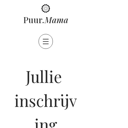
ama
Puur
.M
Jullie 
inschrijv
ing